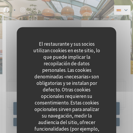
Personalización de sus opciones de cookies
Facebook ((abre en una nueva ventana))
Instagram ((abre en una nueva ventana))
El restaurante y sus socios
utilizan cookies en este sitio, lo
que puede implicar la
recopilación de datos
BRASSERIE SEAFOOD
personales. Las cookies
denominadas «necesarias» son
obligatorias y se instalan por
defecto. Otras cookies
47, Quai Charles Pasqua,
92300 Levallois-Perret
opcionales requieren su
consentimiento. Estas cookies
opcionales sirven para analizar
RESERVAR UNA MESA
su navegación, medir la
audiencia del sitio, ofrecer
funcionalidades (por ejemplo,