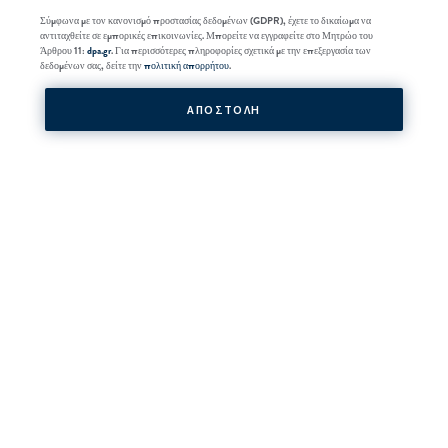
Σύμφωνα με τον κανονισμό προστασίας δεδομένων (GDPR), έχετε το δικαίωμα να
αντιταχθείτε σε εμπορικές επικοινωνίες. Μπορείτε να εγγραφείτε στο Μητρώο του
Άρθρου 11:
dpa.gr
. Για περισσότερες πληροφορίες σχετικά με την επεξεργασία των
δεδομένων σας, δείτε την
πολιτική απορρήτου
.