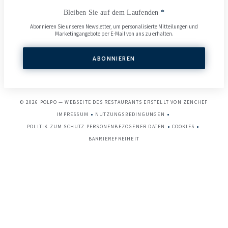
Bleiben Sie auf dem Laufenden
*
Abonnieren Sie unseren Newsletter, um personalisierte Mitteilungen und
Marketingangebote per E-Mail von uns zu erhalten.
ABONNIEREN
((ÖFFN
© 2026 POLPO — WEBSEITE DES RESTAURANTS ERSTELLT VON
ZENCHEF
IMPRESSUM
NUTZUNGSBEDINGUNGEN
((ÖFFNET EIN NEUES FENSTER))
((ÖFFNET EIN NEUES FENSTER))
POLITIK ZUM SCHUTZ PERSONENBEZOGENER DATEN
COOKIES
((ÖFFNET EIN NEUES FENSTER))
((ÖFFNET EIN 
BARRIEREFREIHEIT
((ÖFFNET EIN NEUES FENSTER))