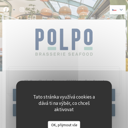
Panel pro správu cookies
Facebook ((otevře se v novém okně))
Instagram ((otevře se v novém okně))
47, Quai Charles Pasqua,
92300 Levallois-Perret
REZERVOVAT STŮL
Tato stránka využívá cookies a
dává ti na výběr, co chceš
aktivovat
OFFER
OK, přijmout vše