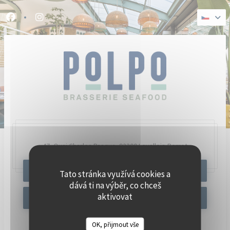
Panel pro správu cookies
Facebook ((otevře se v novém okně))
Instagram ((otevře se v novém okně))
47, Quai Charles Pasqua,
92300 Levallois-Perret
REZERVOVAT STŮL
Tato stránka využívá cookies a
dává ti na výběr, co chceš
aktivovat
OFFER
OK, přijmout vše