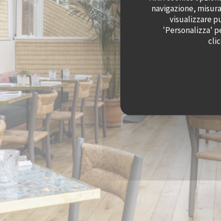
navigazione, misurar
visualizzare pu
'Personalizza' p
cli