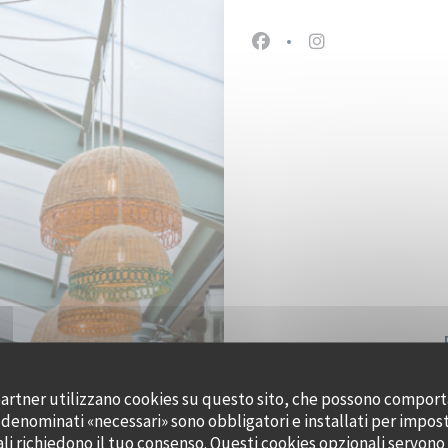
Facebook ((apre una nuov
Instagram ((apre 
i partner utilizzano cookies su questo sito, che possono comporta
s denominati «necessari» sono obbligatori e installati per impos
ali richiedono il tuo consenso. Questi cookies opzionali servono 