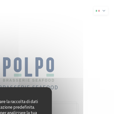
a finestra))
una nuova finestra))
BRASSERIE SEAFOOD
re la raccolta di dati
tazione predefinita.
per analizzare la tua