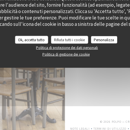
47, 
e l'audience del sito, fornire funzionalità (ad esempio, legate
bblicità o contenuti personalizzati. Clicca su 'Accetta tutto', '
er gestire le tue preferenze. Puoi modificare le tue scelte in 
P
ccando sull'icona del cookie in basso a sinistra delle pagine del s
Ok, accetta tutto
Rifiuta tutti i cookie
Personalizza
Politica di protezione dei dati personali
Iscriversi alla nostra newslet
Politica di gestione dei cookie
© 2026 POLPO — C
NOTE LEGALI
TERMINI DI UTILIZZO