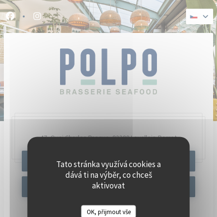
Panel pro správu cookies
Facebook ((otevře se v novém okně))
Instagram ((otevře se v novém okně))
47, Quai Charles Pasqua,
92300 Levallois-Perret
REZERVOVAT STŮL
Tato stránka využívá cookies a
dává ti na výběr, co chceš
aktivovat
OFFER
OK, přijmout vše