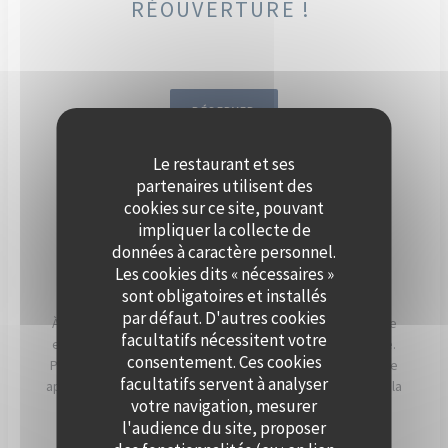
RÉOUVERTURE !
RÉSERVER
Le restaurant et ses
DÈS SEPTEMBRE, ORGANISEZ
partenaires utilisent des
VOTRE ÉVÈNEMENT SUR LA
cookies sur ce site, pouvant
impliquer la collecte de
SEINE, À BORD DE POLPO
données à caractère personnel.
BRASSERIE.
Les cookies dits « nécessaires »
sont obligatoires et installés
par défaut. D'autres cookies
À Levallois-Perret, Polpo Brasserie vous invite à vivre une
facultatifs nécessitent votre
expérience unique sur sa péniche au charme authentique.
consentement. Ces cookies
Profitez d’une vue panoramique sur la Seine et d’un cadre
facultatifs servent à analyser
apaisant, sublimé par les couchers de soleil qui illuminent la
votre navigation, mesurer
terrasse en soirée.
l'audience du site, proposer