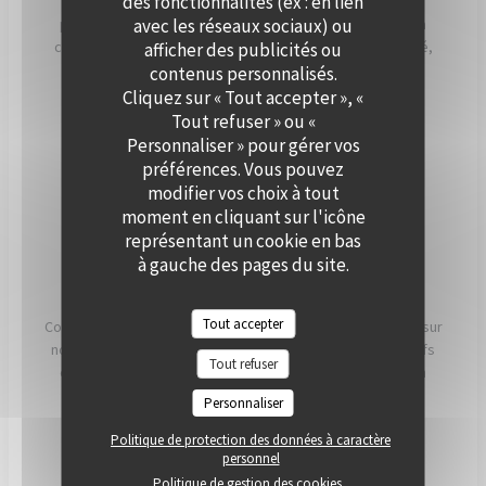
des fonctionnalités (ex : en lien
Que ce soit pour un cocktail, un dîner ou une réception
avec les réseaux sociaux) ou
professionnelle, notre équipe vous accompagne dans la
création d’un événement personnalisé, alliant convivialité,
afficher des publicités ou
élégance et saveurs de saison. Offrez à vos invités un
contenus personnalisés.
moment hors du temps, à deux pas de Paris.
Cliquez sur « Tout accepter », «
Tout refuser » ou «
Personnaliser » pour gérer vos
PRIVATISER
préférences. Vous pouvez
modifier vos choix à tout
moment en cliquant sur l'icône
représentant un cookie en bas
à gauche des pages du site.
NOS ENGAGEMENTS
Tout accepter
Conscients que ce que nous mangeons a un impact direct sur
notre santé, notre planète et nos communautés, nos chefs
Tout refuser
et nos équipes travaillent chaque jour pour essayer d'en
avoir le plus possible. impact positif possible.
Personnaliser
Politique de protection des données à caractère
LIRE
personnel
Politique de gestion des cookies