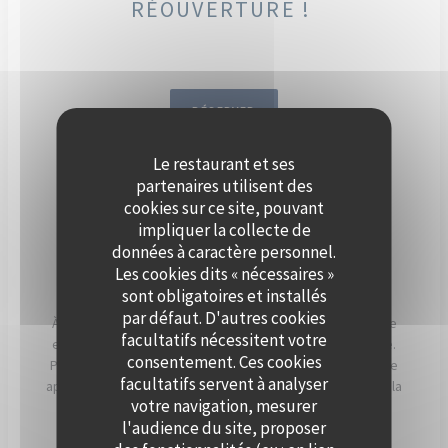
RÉOUVERTURE !
RÉSERVER
Le restaurant et ses
DÈS SEPTEMBRE, ORGANISEZ
partenaires utilisent des
VOTRE ÉVÈNEMENT SUR LA
cookies sur ce site, pouvant
impliquer la collecte de
SEINE, À BORD DE POLPO
données à caractère personnel.
BRASSERIE.
Les cookies dits « nécessaires »
sont obligatoires et installés
par défaut. D'autres cookies
À Levallois-Perret, Polpo Brasserie vous invite à vivre une
facultatifs nécessitent votre
expérience unique sur sa péniche au charme authentique.
consentement. Ces cookies
Profitez d’une vue panoramique sur la Seine et d’un cadre
facultatifs servent à analyser
apaisant, sublimé par les couchers de soleil qui illuminent la
votre navigation, mesurer
terrasse en soirée.
l'audience du site, proposer