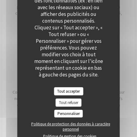
des fonctionnalités (ex : en lien
Que ce soit pour un cocktail, un dîner ou une réception
avec les réseaux sociaux) ou
professionnelle, notre équipe vous accompagne dans la
création d’un événement personnalisé, alliant convivialité,
afficher des publicités ou
élégance et saveurs de saison. Offrez à vos invités un
contenus personnalisés.
moment hors du temps, à deux pas de Paris.
Cliquez sur « Tout accepter », «
Tout refuser » ou «
Personnaliser » pour gérer vos
PRIVATISER
préférences. Vous pouvez
modifier vos choix à tout
moment en cliquant sur l'icône
représentant un cookie en bas
à gauche des pages du site.
NOS ENGAGEMENTS
Tout accepter
Conscients que ce que nous mangeons a un impact direct sur
notre santé, notre planète et nos communautés, nos chefs
Tout refuser
et nos équipes travaillent chaque jour pour essayer d'en
avoir le plus possible. impact positif possible.
Personnaliser
Politique de protection des données à caractère
LIRE
personnel
Politique de gestion des cookies