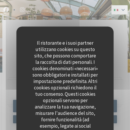
Personalizzazione delle tue scelte sui cookie
Facebook ((apre una nuova finestra))
Instagram ((apre una nuova finestra))
Il ristorante e i suoi partner
utilizzano cookies su questo
sito, che possono comportare
la raccolta di dati personali. I
BRASSERIE SEAFOOD
cookies denominati «necessari»
sono obbligatori e installati per
impostazione predefinita. Altri
cookies opzionali richiedono il
47, Quai Charles Pasqua,
92300 Levallois-Perret
tuo consenso. Questi cookies
opzionali servono per
analizzare la tua navigazione,
PRENOTA
misurare l'audience del sito,
fornire funzionalità (ad
esempio, legate ai social