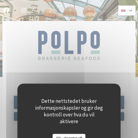
Panel for informasjonskapsler
Facebook ((åpner i et nytt vindu))
Instagram ((åpner i et nytt vindu))
47, Quai Charles Pasqua,
92300 Levallois-Perret
Dette nettstedet bruker
BESTILL ET BORD
informasjonskapsler og gir deg
kontroll over hva du vil
aktivere
Hold deg oppdatert
*