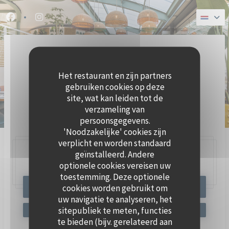
Cookies beheer paneel
Facebook ((opent in een nieuw venster))
Instagram ((opent in een nieuw venster))
Het restaurant en zijn partners
gebruiken cookies op deze
site, wat kan leiden tot de
verzameling van
BRASSERIE ZEEVRUCHTEN
persoonsgegevens.
'Noodzakelijke' cookies zijn
verplicht en worden standaard
geïnstalleerd. Andere
47, Quai Charles Pasqua,
92300 Levallois-Perret
optionele cookies vereisen uw
toestemming. Deze optionele
cookies worden gebruikt om
RESERVEER EEN TAFEL
uw navigatie te analyseren, het
sitepubliek te meten, functies
te bieden (bijv. gerelateerd aan