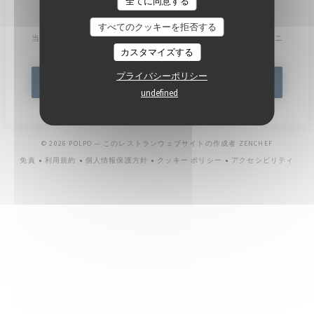
全てに同意する
ニュースレター
*
すべてのクッキーを拒否する
当社のニュースレターを購読し、当社からのEメールによる個別コミュニ
ケーションやマーケティングオファーを受け取る。
カスタマイズする
プライバシーポリシー
登録する
undefined
((新しいウ
© 2026 POLPO — このレストランウェブサイトの作成者
ZENCHEF
免責
利用規約
個人情報保護方針
クッキー ポリシー
アクセシビリティ
((新しいウィンドウで開きます))
((新しいウィンドウで開きます))
((新しいウィンドウで開きます))
((新しいウィンドウで開きます))
((新しいウィ