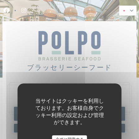
クッキー利用の管理について
Facebook ((新しいウィンドウで開きます))
Instagram ((新しいウィンドウで開きます))
ブラッセリーシーフード
47, Quai Charles Pasqua,
92300 Levallois-Perret
当サイトはクッキーを利用し
ております。お客様自身でク
予約
ッキー利用の設定および管理
ができます。