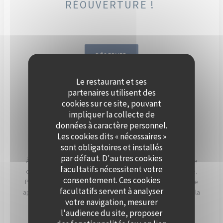
RÉOUVERTURE !
RÉSERVER
Le restaurant et ses
DÈS SEPTEMBRE, ORGANISEZ
partenaires utilisent des
VOTRE ÉVÈNEMENT SUR LA
cookies sur ce site, pouvant
impliquer la collecte de
SEINE, À BORD DE POLPO
données à caractère personnel.
BRASSERIE.
Les cookies dits « nécessaires »
sont obligatoires et installés
par défaut. D'autres cookies
À Levallois-Perret, Polpo Brasserie vous invite à vivre une
facultatifs nécessitent votre
expérience unique sur sa péniche au charme authentique.
consentement. Ces cookies
Profitez d’une vue panoramique sur la Seine et d’un cadre
facultatifs servent à analyser
apaisant, sublimé par les couchers de soleil qui illuminent la
votre navigation, mesurer
terrasse en soirée.
l'audience du site, proposer