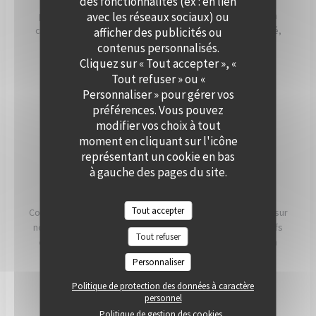
des fonctionnalités (ex : en lien
Que ce soit pour un cocktail, un dîner ou une réception
avec les réseaux sociaux) ou
professionnelle, notre équipe vous accompagne dans la
création d’un événement personnalisé, alliant convivialité,
afficher des publicités ou
élégance et saveurs de saison. Offrez à vos invités un
contenus personnalisés.
moment hors du temps, à deux pas de Paris.
Cliquez sur « Tout accepter », «
Tout refuser » ou «
Personnaliser » pour gérer vos
PRIVATISER
préférences. Vous pouvez
modifier vos choix à tout
moment en cliquant sur l'icône
représentant un cookie en bas
à gauche des pages du site.
NOS ENGAGEMENTS
Tout accepter
Conscients que ce que nous mangeons a un impact direct sur
notre santé, notre planète et nos communautés, nos chefs
Tout refuser
et nos équipes travaillent chaque jour pour essayer d'en
avoir le plus possible. impact positif possible.
Personnaliser
Politique de protection des données à caractère
LIRE
personnel
Politique de gestion des cookies