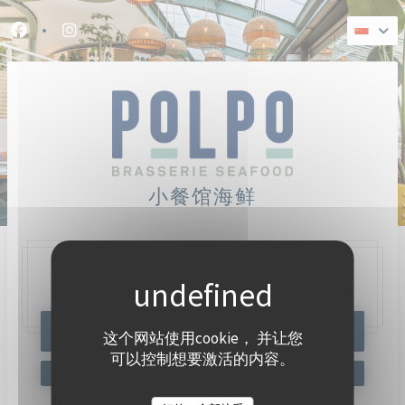
Cookie管理面板
Facebook ((在新窗口中打开))
Instagram ((在新窗口中打开))
小餐馆海鲜
47, Quai Charles Pasqua,
92300 Levallois-Perret
预订餐位
这个网站使用cookie， 并让您
可以控制想要激活的内容。