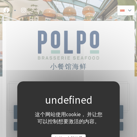
Cookie管理面板
Facebook ((在新窗口中打开))
Instagram ((在新窗口中打开))
小餐馆海鲜
47, Quai Charles Pasqua,
92300 Levallois-Perret
预订餐位
这个网站使用cookie， 并让您
可以控制想要激活的内容。