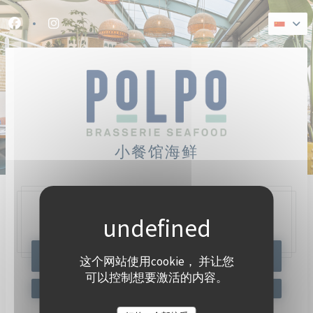
Cookie管理面板
Facebook ((在新窗口中打开))
Instagram ((在新窗口中打开))
小餐馆海鲜
47, Quai Charles Pasqua,
92300 Levallois-Perret
预订餐位
这个网站使用cookie， 并让您
可以控制想要激活的内容。