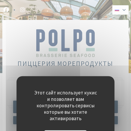
Панель управления cookies
Facebook ((открывается в новом окне))
Instagram ((открывается в новом окне))
ПИЦЦЕРИЯ МОРЕПРОДУКТЫ
Этот сайт использует кукис
47, Quai Charles Pasqua,
92300 Levallois-Perret
и позволяет вам
контролировать сервисы
ЗАБРОНИРОВАТЬ СТОЛИК
которые вы хотите
активировать