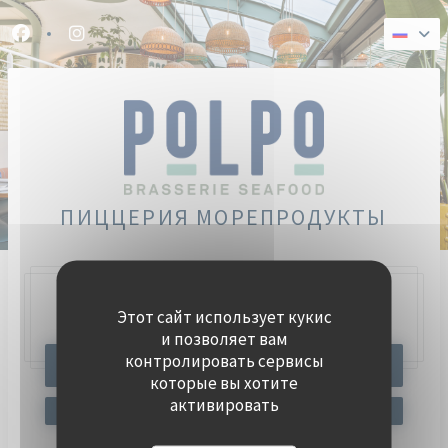
Панель управления cookies
Facebook ((открывается в новом окне))
Instagram ((открывается в новом окне))
ПИЦЦЕРИЯ МОРЕПРОДУКТЫ
Этот сайт использует кукис
47, Quai Charles Pasqua,
92300 Levallois-Perret
и позволяет вам
контролировать сервисы
ЗАБРОНИРОВАТЬ СТОЛИК
которые вы хотите
активировать