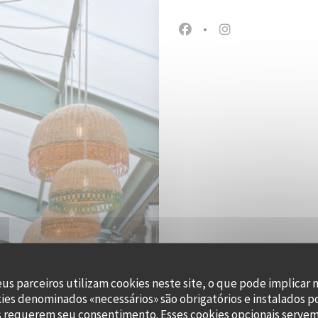
Facebook ((abre numa nov
Instagram ((abre 
eus parceiros utilizam cookies neste site, o que pode implicar 
kies denominados «necessários» são obrigatórios e instalados p
47, 
s requerem seu consentimento. Esses cookies opcionais servem 