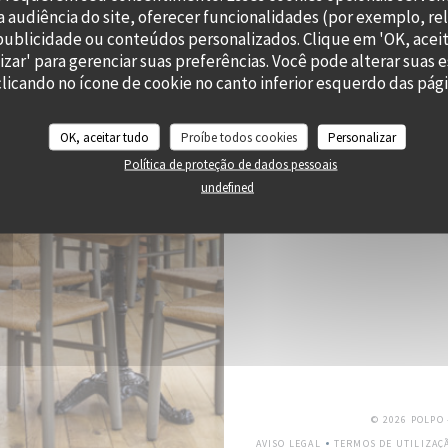
 audiência do site, oferecer funcionalidades (por exemplo, re
RES
r publicidade ou conteúdos personalizados. Clique em 'OK, aceit
izar' para gerenciar suas preferências. Você pode alterar suas 
icando no ícone de cookie no canto inferior esquerdo das págin
OK, aceitar tudo
Proíbe todos cookies
Personalizar
Subscrever a nossa newslette
Política de proteção de dados pessoais
undefined
© 2026 POLPO
AVISO LEGAL
TERMOS DE UTILIZAÇ