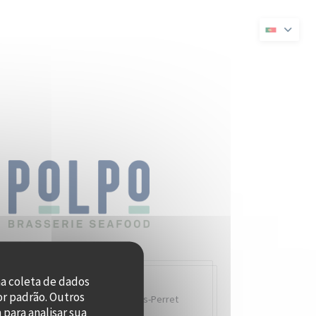
a janela))
numa nova janela))
na coleta de dados
or padrão. Outros
Quai Charles Pasqua,
92300 Levallois-Perret
para analisar sua