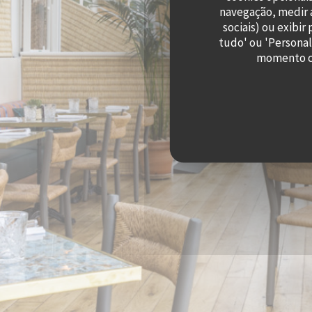
navegação, medir a
sociais) ou exibi
tudo' ou 'Personal
momento cl