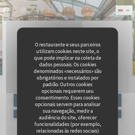
Painel de Gerenciamento de Cookies
Facebook ((abre numa nova janela))
Instagram ((abre numa nova janela))
O restaurante e seus parceiros
utilizam cookies neste site, o
que pode implicar na coleta de
dados pessoais. Os cookies
denominados «necessários» são
obrigatórios e instalados por
padrão. Outros cookies
47, Quai Charles Pasqua,
92300 Levallois-Perret
opcionais requerem seu
consentimento. Esses cookies
RESERVAR UMA MESA
opcionais servem para analisar
sua navegação, medir a
audiência do site, oferecer
funcionalidades (por exemplo,
relacionadas às redes sociais)
Mantenha-se atualizado
*