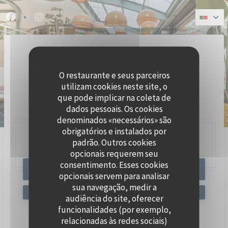
Painel de Gerenciamento de Cookies
Facebook ((abre numa nova janela))
Instagram ((abre numa nova janela))
O restaurante e seus parceiros
utilizam cookies neste site, o
que pode implicar na coleta de
dados pessoais. Os cookies
denominados «necessários» são
obrigatórios e instalados por
padrão. Outros cookies
47, Quai Charles Pasqua,
92300 Levallois-Perret
opcionais requerem seu
consentimento. Esses cookies
RESERVAR UMA MESA
opcionais servem para analisar
sua navegação, medir a
audiência do site, oferecer
funcionalidades (por exemplo,
relacionadas às redes sociais)
Mantenha-se atualizado
*