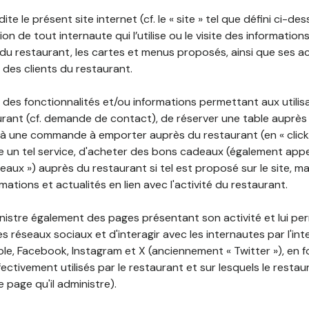
ite le présent site internet (cf. le « site » tel que défini ci-de
ion de tout internaute qui l’utilise ou le visite des informati
é du restaurant, les cartes et menus proposés, ainsi que ses a
r des clients du restaurant.
 des fonctionnalités et/ou informations permettant aux utilis
urant (cf. demande de contact), de réserver une table auprès
à une commande à emporter auprès du restaurant (en « click a
 un tel service, d'acheter des bons cadeaux (également appe
aux ») auprès du restaurant si tel est proposé sur le site, m
mations et actualités en lien avec l'activité du restaurant.
nistre également des pages présentant son activité et lui pe
s réseaux sociaux et d'interagir avec les internautes par l'in
le, Facebook, Instagram et X (anciennement « Twitter »), en 
ectivement utilisés par le restaurant et sur lesquels le resta
 page qu'il administre).