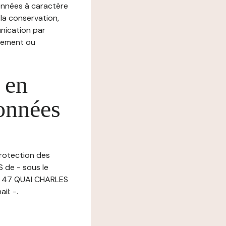
nnées à caractère
, la conservation,
munication par
chement ou
 en
données
protection des
 de - sous le
u 47 QUAI CHARLES
l: -.