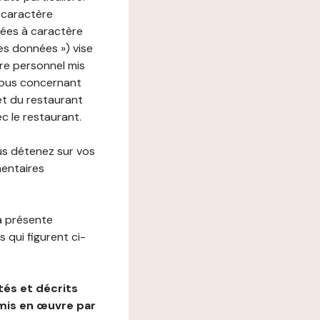
 caractère
nées à caractère
des données ») vise
re personnel mis
vous concernant
net du restaurant
ec le restaurant.
us détenez sur vos
mentaires
a présente
 qui figurent ci-
és et décrits
mis en œuvre par