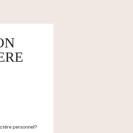
ON
ERE
actère personnel?