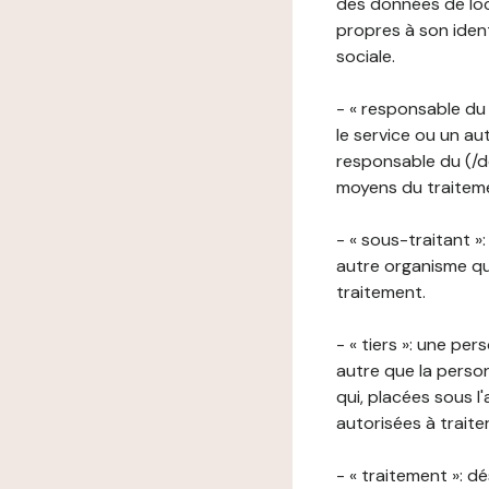
des données de loca
propres à son iden
sociale.
- « responsable du 
le service ou un au
responsable du (/de
moyens du traitemen
- « sous-traitant »
autre organisme qu
traitement.
- « tiers »: une pe
autre que la perso
qui, placées sous l
autorisées à traite
- « traitement »: 