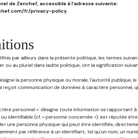
el de Zenchef, accessible à l’adresse suivante:
hef.com/fr/privacy-policy.
itions
inis par ailleurs dans la présente politique, les termes suivant
r ou au pluriel dans ladite politique, ont la signification suiva
 désigne la personne physique ou morale, l'autorité publique, le
i reçoit communication de données à caractère personnel, qu'
ctère personnel »: désigne toute information se rapportant 
 ou identifiable (cf. « personne concernée »); est réputée êt
ble» une personne physique qui peut être identifiée, directem
mment par référence à un identifiant, tel qu'un nom, un numér