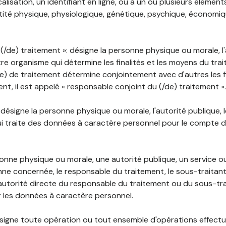
lisation, un identifiant en ligne, ou à un ou plusieurs élément
tité physique, physiologique, génétique, psychique, économiqu
(/de) traitement »: désigne la personne physique ou morale, l'
tre organisme qui détermine les finalités et les moyens du tra
) de traitement détermine conjointement avec d'autres les fin
t, il est appelé « responsable conjoint du (/de) traitement ».
: désigne la personne physique ou morale, l'autorité publique, 
i traite des données à caractère personnel pour le compte 
rsonne physique ou morale, une autorité publique, un service 
nne concernée, le responsable du traitement, le sous-traitan
'autorité directe du responsable du traitement ou du sous-tra
r les données à caractère personnel.
désigne toute opération ou tout ensemble d'opérations effectu