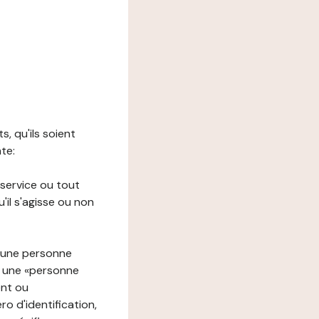
s, qu'ils soient
nte:
 service ou tout
il s'agisse ou non
à une personne
re une «personne
ent ou
o d'identification,