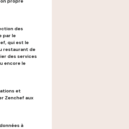
son propre
ection des
 par le
f, qui est le
au restaurant de
ier des services
ou encore le
gations et
ter Zenchef aux
 données à