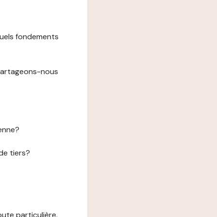
 quels fondements
 partageons-nous
éenne?
de tiers?
te particulière.