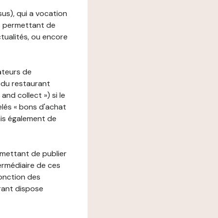
ssus), qui a vocation
ons permettant de
ctualités, ou encore
ateurs de
 du restaurant
nd collect ») si le
lés « bons d'achat
ais également de
rmettant de publier
termédiaire de ces
fonction des
urant dispose