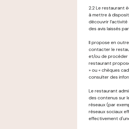
2.2 Le restaurant éd
à mettre à disposit
découvrir l’activit
des avis laissés pa
Il propose en outre
contacter le resta
et/ou de procéder 
restaurant propose
» ou « chèques cade
consulter des infor
Le restaurant admi
des contenus sur le
réseaux (par exemp
réseaux sociaux eff
effectivement d'une