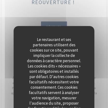
RÉOUVERTURE !
RÉSERVER
Le restaurant et ses
DÈS SEPTEMBRE, ORGANISEZ
partenaires utilisent des
VOTRE ÉVÈNEMENT SUR LA
cookies sur ce site, pouvant
impliquer la collecte de
SEINE, À BORD DE POLPO
données à caractère personnel.
BRASSERIE.
Les cookies dits « nécessaires »
sont obligatoires et installés
par défaut. D'autres cookies
À Levallois-Perret, Polpo Brasserie vous invite à vivre une
facultatifs nécessitent votre
expérience unique sur sa péniche au charme authentique.
consentement. Ces cookies
Profitez d’une vue panoramique sur la Seine et d’un cadre
facultatifs servent à analyser
apaisant, sublimé par les couchers de soleil qui illuminent la
votre navigation, mesurer
terrasse en soirée.
l'audience du site, proposer