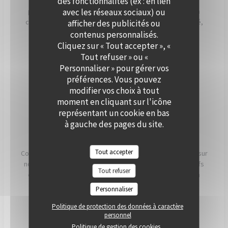
des fonctionnalités (ex : en lien
Que ce soit pour un cocktail, un dîner ou une réception
avec les réseaux sociaux) ou
professionnelle, notre équipe vous accompagne dans la
création d’un événement personnalisé, alliant convivialité,
afficher des publicités ou
élégance et saveurs de saison. Offrez à vos invités un
contenus personnalisés.
moment hors du temps, à deux pas de Paris.
Cliquez sur « Tout accepter », «
Tout refuser » ou «
Personnaliser » pour gérer vos
PRIVATISER
préférences. Vous pouvez
modifier vos choix à tout
moment en cliquant sur l'icône
représentant un cookie en bas
à gauche des pages du site.
NOS ENGAGEMENTS
Tout accepter
Conscients que ce que nous mangeons a un impact direct sur
notre santé, notre planète et nos communautés, nos chefs
Tout refuser
et nos équipes travaillent chaque jour pour essayer d'en
avoir le plus possible. impact positif possible.
Personnaliser
Politique de protection des données à caractère
LIRE
personnel
Politique de gestion des cookies