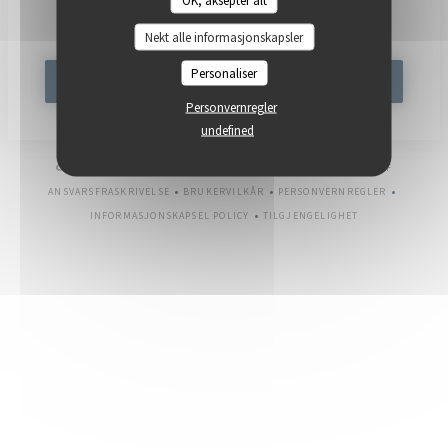
OK, aksepter alt
Ved å abonnere på vårt nyhetsbrev samtykker du til å motta personlig
kommunikasjon og markedsføringstilbud på e-post fra oss.
Nekt alle informasjonskapsler
Personaliser
ABONNER
Personvernregler
undefined
((ÅPNER I
© 2026 POLPO — RESTAURANTNETTSTED OPPRETTET AV
ZENCHEF
ANSVARSFRASKRIVELSE
BRUKERVILKÅR
PERSONVERNREGLER
((ÅPNER I ET NYTT VINDU))
((ÅPNER I ET NYTT VINDU))
((ÅPNER I ET NYTT V
INFORMASJONSKAPSEL POLICY
TILGJENGELIGHET
((ÅPNER I ET NYTT VINDU))
((ÅPNER I ET NYTT VINDU)