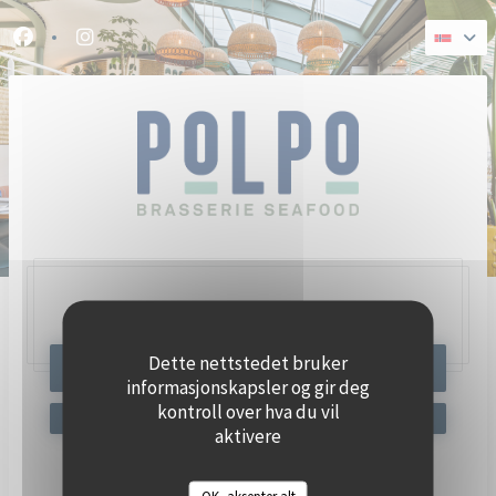
Panel for informasjonskapsler
Facebook ((åpner i et nytt vindu))
Instagram ((åpner i et nytt vindu))
47, Quai Charles Pasqua,
92300 Levallois-Perret
Dette nettstedet bruker
BESTILL ET BORD
informasjonskapsler og gir deg
kontroll over hva du vil
aktivere
Hold deg oppdatert
*