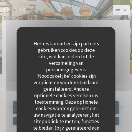
Cookies beheer paneel
Facebook ((opent in een nieuw venster))
Instagram ((opent in een nieuw venster))
Het restaurant en zijn partners
gebruiken cookies op deze
site, wat kan leiden tot de
verzameling van
BRASSERIE ZEEVRUCHTEN
persoonsgegevens.
'Noodzakelijke' cookies zijn
verplicht en worden standaard
geïnstalleerd. Andere
47, Quai Charles Pasqua,
92300 Levallois-Perret
optionele cookies vereisen uw
toestemming. Deze optionele
cookies worden gebruikt om
RESERVEER EEN TAFEL
uw navigatie te analyseren, het
sitepubliek te meten, functies
te bieden (bijv. gerelateerd aan