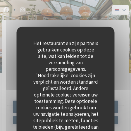
Cookies beheer paneel
Facebook ((opent in een nieuw venster))
Instagram ((opent in een nieuw venster))
Het restaurant en zijn partners
gebruiken cookies op deze
site, wat kan leiden tot de
verzameling van
BRASSERIE ZEEVRUCHTEN
persoonsgegevens.
'Noodzakelijke' cookies zijn
verplicht en worden standaard
geïnstalleerd. Andere
47, Quai Charles Pasqua,
92300 Levallois-Perret
optionele cookies vereisen uw
toestemming. Deze optionele
cookies worden gebruikt om
RESERVEER EEN TAFEL
uw navigatie te analyseren, het
sitepubliek te meten, functies
te bieden (bijv. gerelateerd aan