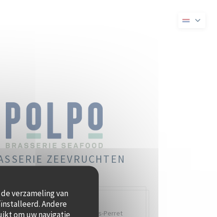
nieuw venster))
 in een nieuw venster))
ASSERIE ZEEVRUCHTEN
t de verzameling van
ïnstalleerd. Andere
Quai Charles Pasqua,
92300 Levallois-Perret
uikt om uw navigatie