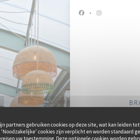
Facebook ((opent in een 
Instagram ((opent
BR
ijn partners gebruiken cookies op deze site, wat kan leiden to
'Noodzakelijke' cookies zijn verplicht en worden standaard ge
47, 
ereisen uw toestemming. Deze optionele cookies worden gebr