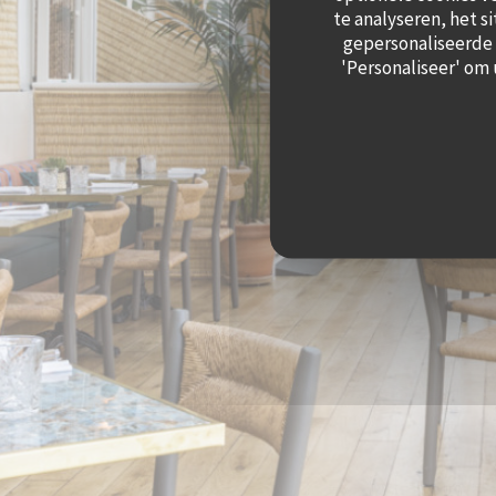
te analyseren, het s
gepersonaliseerde a
'Personaliseer' om