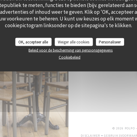
itepubliek te meten, functies te bieden (bijv. gerelateerd aan 
dvertenties of inhoud weer te geven. Klik op 'OK, accepteer all
RES
 uw voorkeuren te beheren. U kunt uw keuzes op elk moment w
cookiepictogram linksonder op de sitepagina's te klikken.
OK, accepteer alle
Weiger alle cookies
Personaliseer
Beleid voor de bescherming van persoonsgegevens
Schrijf je in op onze nieuw
Cookiebeleid
© 2026 POLPO
DISCLAIMER
GEBRUIKSVOORWAA