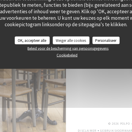
itepubliek te meten, functies te bieden (bijv. gerelateerd aan 
dvertenties of inhoud weer te geven. Klik op 'OK, accepteer all
RES
 uw voorkeuren te beheren. U kunt uw keuzes op elk moment w
cookiepictogram linksonder op de sitepagina's te klikken.
OK, accepteer alle
Weiger alle cookies
Personaliseer
Beleid voor de bescherming van persoonsgegevens
Schrijf je in op onze nieuw
Cookiebeleid
© 2026 POLPO
DISCLAIMER
GEBRUIKSVOORWAA