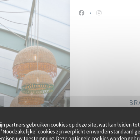
Facebook ((opent in een 
Instagram ((opent
BR
ijn partners gebruiken cookies op deze site, wat kan leiden to
'Noodzakelijke' cookies zijn verplicht en worden standaard ge
47, 
ereisen uw toestemming. Deze optionele cookies worden gebr