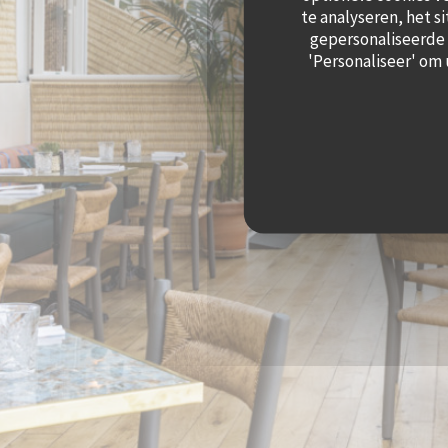
te analyseren, het s
gepersonaliseerde a
'Personaliseer' om