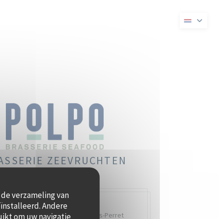
nieuw venster))
 in een nieuw venster))
ASSERIE ZEEVRUCHTEN
t de verzameling van
ïnstalleerd. Andere
Quai Charles Pasqua,
92300 Levallois-Perret
uikt om uw navigatie