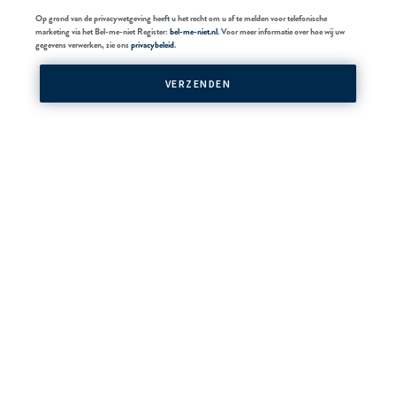
Op grond van de privacywetgeving heeft u het recht om u af te melden voor telefonische
marketing via het Bel-me-niet Register:
bel-me-niet.nl
. Voor meer informatie over hoe wij uw
gegevens verwerken, zie ons
privacybeleid
.