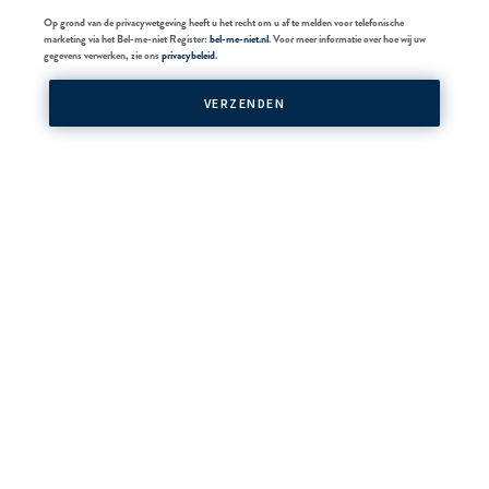
Op grond van de privacywetgeving heeft u het recht om u af te melden voor telefonische
marketing via het Bel-me-niet Register:
bel-me-niet.nl
. Voor meer informatie over hoe wij uw
gegevens verwerken, zie ons
privacybeleid
.