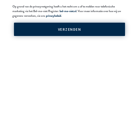
Op grond van de privacywetgeving heeft u het recht om u af te melden voor telefonische
marketing via het Bel-me-niet Register:
bel-me-niet.nl
. Voor meer informatie over hoe wij uw
gegevens verwerken, zie ons
privacybeleid
.