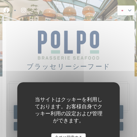
クッキー利用の管理について
Facebook ((新しいウィンドウで開きます))
Instagram ((新しいウィンドウで開きます))
ブラッセリーシーフード
47, Quai Charles Pasqua,
92300 Levallois-Perret
当サイトはクッキーを利用し
ております。お客様自身でク
予約
ッキー利用の設定および管理
ができます。