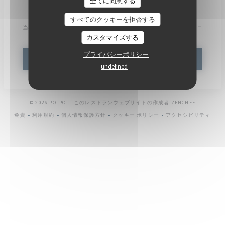
全てに同意する
ニュースレター
*
すべてのクッキーを拒否する
当社のニュースレターを購読し、当社からのEメールによる個別コミュニ
ケーションやマーケティングオファーを受け取る。
カスタマイズする
プライバシーポリシー
登録する
undefined
((新しいウ
© 2026 POLPO — このレストランウェブサイトの作成者
ZENCHEF
免責
利用規約
個人情報保護方針
クッキー ポリシー
アクセシビリティ
((新しいウィンドウで開きます))
((新しいウィンドウで開きます))
((新しいウィンドウで開きます))
((新しいウィンドウで開きます))
((新しいウィ