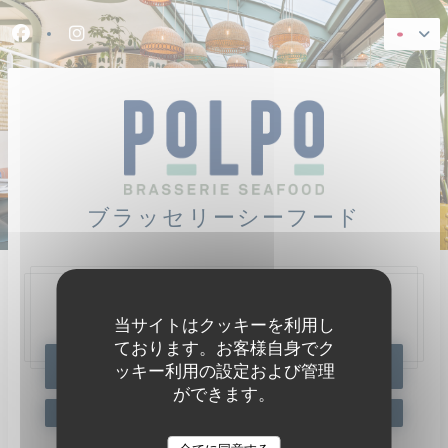
クッキー利用の管理について
Facebook ((新しいウィンドウで開きます))
Instagram ((新しいウィンドウで開きます))
ブラッセリーシーフード
47, Quai Charles Pasqua,
92300 Levallois-Perret
当サイトはクッキーを利用し
ております。お客様自身でク
予約
ッキー利用の設定および管理
ができます。