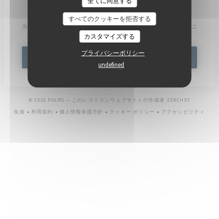
全てに同意する
ニュースレター
*
すべてのクッキーを拒否する
当社のニュースレターを購読し、当社からのEメールによる個別コミュニ
ケーションやマーケティングオファーを受け取る。
カスタマイズする
プライバシーポリシー
登録する
undefined
((新しいウ
© 2026 POLPO — このレストランウェブサイトの作成者
ZENCHEF
免責
利用規約
個人情報保護方針
クッキー ポリシー
アクセシビリティ
((新しいウィンドウで開きます))
((新しいウィンドウで開きます))
((新しいウィンドウで開きます))
((新しいウィンドウで開きます))
((新しいウィ