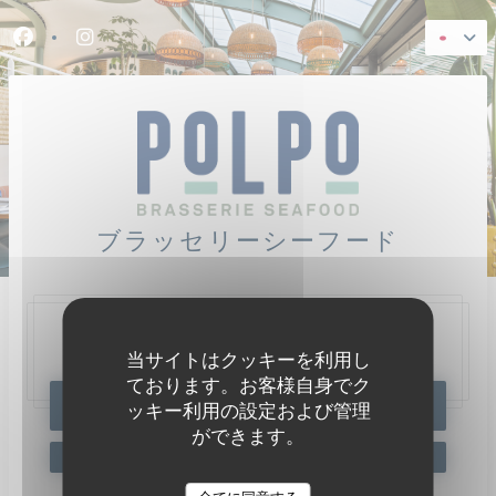
クッキー利用の管理について
Facebook ((新しいウィンドウで開きます))
Instagram ((新しいウィンドウで開きます))
ブラッセリーシーフード
47, Quai Charles Pasqua,
92300 Levallois-Perret
当サイトはクッキーを利用し
ております。お客様自身でク
予約
ッキー利用の設定および管理
ができます。