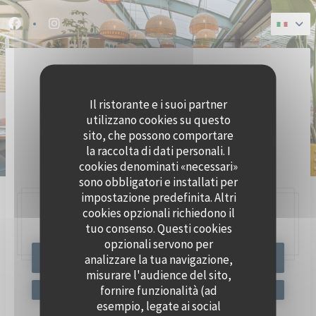
Personalizzazione delle tue scelte sui cookie
Facebook ((apre una nuova finestra))
Instagram ((apre una nuova finestra))
Il ristorante e i suoi partner
utilizzano cookies su questo
sito, che possono comportare
la raccolta di dati personali. I
BRASSERIE SEAFOOD
cookies denominati «necessari»
sono obbligatori e installati per
impostazione predefinita. Altri
cookies opzionali richiedono il
47, Quai Charles Pasqua,
92300 Levallois-Perret
tuo consenso. Questi cookies
opzionali servono per
analizzare la tua navigazione,
PRENOTA
misurare l'audience del sito,
fornire funzionalità (ad
esempio, legate ai social