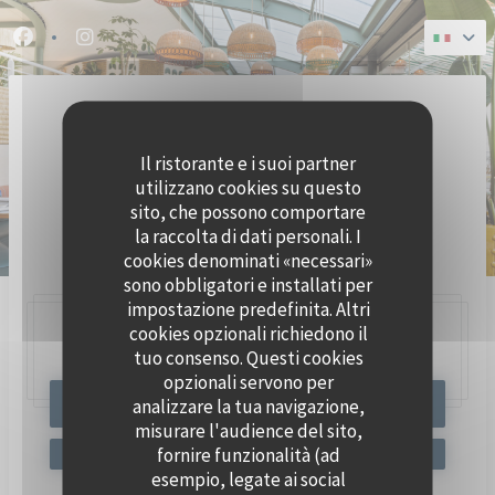
Personalizzazione delle tue scelte sui cookie
Facebook ((apre una nuova finestra))
Instagram ((apre una nuova finestra))
Il ristorante e i suoi partner
utilizzano cookies su questo
sito, che possono comportare
la raccolta di dati personali. I
BRASSERIE SEAFOOD
cookies denominati «necessari»
sono obbligatori e installati per
impostazione predefinita. Altri
cookies opzionali richiedono il
47, Quai Charles Pasqua,
92300 Levallois-Perret
tuo consenso. Questi cookies
opzionali servono per
analizzare la tua navigazione,
PRENOTA
misurare l'audience del sito,
fornire funzionalità (ad
esempio, legate ai social