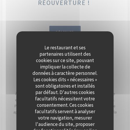
RÉOUVERTURE !
RÉSERVER
Le restaurant et ses
DÈS SEPTEMBRE, ORGANISEZ
partenaires utilisent des
VOTRE ÉVÈNEMENT SUR LA
cookies sur ce site, pouvant
impliquer la collecte de
SEINE, À BORD DE POLPO
données à caractère personnel.
BRASSERIE.
Les cookies dits « nécessaires »
sont obligatoires et installés
par défaut. D'autres cookies
À Levallois-Perret, Polpo Brasserie vous invite à vivre une
facultatifs nécessitent votre
expérience unique sur sa péniche au charme authentique.
consentement. Ces cookies
Profitez d’une vue panoramique sur la Seine et d’un cadre
facultatifs servent à analyser
apaisant, sublimé par les couchers de soleil qui illuminent la
votre navigation, mesurer
terrasse en soirée.
l'audience du site, proposer