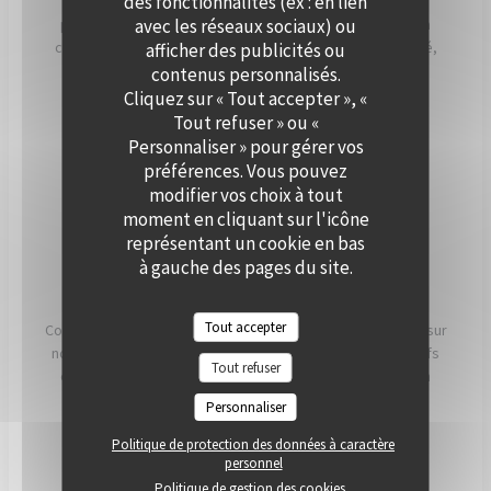
des fonctionnalités (ex : en lien
Que ce soit pour un cocktail, un dîner ou une réception
avec les réseaux sociaux) ou
professionnelle, notre équipe vous accompagne dans la
création d’un événement personnalisé, alliant convivialité,
afficher des publicités ou
élégance et saveurs de saison. Offrez à vos invités un
contenus personnalisés.
moment hors du temps, à deux pas de Paris.
Cliquez sur « Tout accepter », «
Tout refuser » ou «
Personnaliser » pour gérer vos
PRIVATISER
préférences. Vous pouvez
modifier vos choix à tout
moment en cliquant sur l'icône
représentant un cookie en bas
à gauche des pages du site.
NOS ENGAGEMENTS
Tout accepter
Conscients que ce que nous mangeons a un impact direct sur
notre santé, notre planète et nos communautés, nos chefs
Tout refuser
et nos équipes travaillent chaque jour pour essayer d'en
avoir le plus possible. impact positif possible.
Personnaliser
Politique de protection des données à caractère
LIRE
personnel
Politique de gestion des cookies