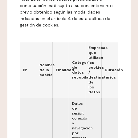
continuación está sujeta a su consentimiento
previo obtenido según las modalidades
indicadas en el artículo 4 de esta política de
gestión de cookies.
Empresas
que
utilizan
Categorías
las
Nombre
de
cookies
N°
de la
Finalidad
Duración
datos
/
cookie
recopilados
destinatarios
de
los
datos
Datos
de
sesión,
conexión
y
navegación
por