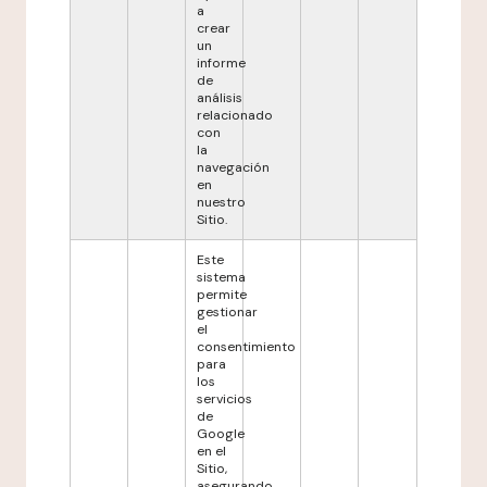
a
crear
un
informe
de
análisis
relacionado
con
la
navegación
en
nuestro
Sitio.
Este
sistema
permite
gestionar
el
consentimiento
para
los
servicios
de
Google
en el
Sitio,
asegurando