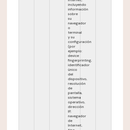
Internet,
incluyendo
información
sobre
su
navegador
o
terminal
y su
configuración
(por
ejemplo:
device
fingerprinting,
identificador
único
del
dispositivo,
resolución
de
pantalla,
sistema
operativo,
dirección
IP,
navegador
de
Internet,