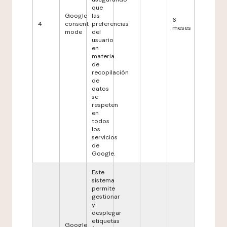
que
Google
las
6
4
consent
preferencias
meses
mode
del
usuario
en
materia
de
recopilación
de
datos
se
respeten
en
todos
los
servicios
de
Google.
Este
sistema
permite
gestionar
y
desplegar
etiquetas
Google