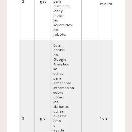
2
_gat
para
minuto
disminuir,
leer y
filtrar
las
solicitudes
de
robots.
Esta
cookie
de
Google
Analytics
se
utiliza
para
almacenar
información
sobre
cómo
los
visitantes
utilizan
nuestro
3
_gid
1 día
Sitio
y
ayuda