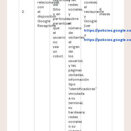
seguridad
y las
relacionadas
cookies:
del
redes
con
el
Sitio
sociales,
6
2
el
restaurante
y, en
y
meses
dispositivo
y
particular,
sobre
Google
Google
garantizar
el
Recaptcha
(ver
que
número
https://policies.google.
el
de
o
usuario
visitantes,
https://policies.google.
no
el
sea
origen
un
de
robot.
los
usuarios
y las
páginas
visitadas,
información
tipo
"identificadores"
vinculada
a su
terminal,
su
hardware,
redes
sociales
o su