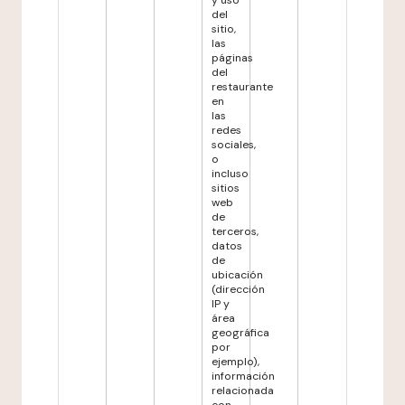
y uso
del
sitio,
las
páginas
del
restaurante
en
las
redes
sociales,
o
incluso
sitios
web
de
terceros,
datos
de
ubicación
(dirección
IP y
área
geográfica
por
ejemplo),
información
relacionada