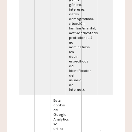
(edad,
género,
intereses,
datos
demográficos,
situación
familiar/marital,
actividad/estado
profesional,...)
no
nominativos
(es
decir,
específicos
del
identificador
del
usuario
de
Internet).
Esta
cookie
de
Google
Analytics
se
utiliza
1