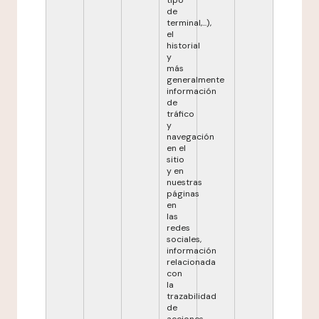
tipo
de
terminal,...),
el
historial
y
más
generalmente
información
de
tráfico
y
navegación
en el
sitio
y en
nuestras
páginas
en
las
redes
sociales,
información
relacionada
con
la
trazabilidad
de