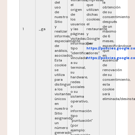
visitantes,
Empresas
del
la
el
que
uso
obtención
origen
utilizan
de
de su
de
dichas
nuestro
consentimiento
los
cookies:
Sitio
después
usuarios
el
y
de un
1
_ga
y las
restaurante
realizar
máximo
páginas
y
informes,
de 6
visitadas,
Google
especialmente
meses,
información
(ver
de
especificándose
tipo
https://policies.google.
análisis,
que
"identificadores"
o
asociados.
en
vinculada
https://policies.google.
Esta
ausencia
a su
cookie
de
terminal,
se
renovación
su
utiliza
de su
hardware,
para
consentimiento,
redes
distinguir
esta
sociales
a los
cookie
o su
visitantes
será
sistema
únicos
eliminada/desinsta
operativo,
en
o
nuestro
información
Sitio
tipo
asignando
"puntuación"
un
(por
número
ejemplo:
generado