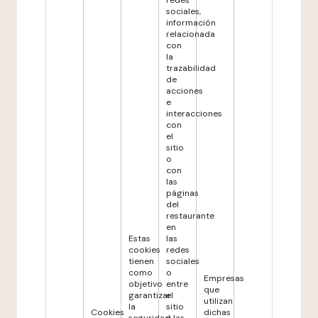
redes
sociales,
información
relacionada
con
la
trazabilidad
de
acciones
e
interacciones
con
el
sitio
o
con
las
páginas
del
restaurante
en
Estas
las
cookies
redes
tienen
sociales
como
o
Empresas
objetivo
entre
que
garantizar
el
utilizan
la
sitio
Cookies
dichas