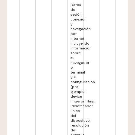
Datos
de
sesión,
conexión
y
navegación
por
Internet,
incluyendo
información
sobre
su
navegador
o
terminal
y su
configuración
(por
ejemplo:
device
fingerprinting,
identificador
único
del
dispositivo,
resolución
de