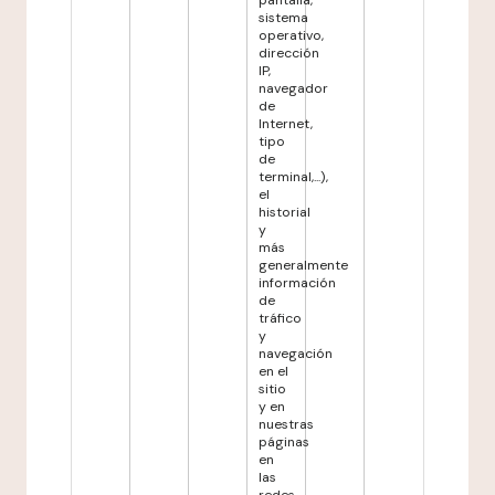
pantalla,
sistema
operativo,
dirección
IP,
navegador
de
Internet,
tipo
de
terminal,...),
el
historial
y
más
generalmente
información
de
tráfico
y
navegación
en el
sitio
y en
nuestras
páginas
en
las