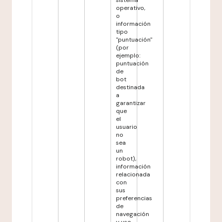
sistema
operativo,
o
información
tipo
"puntuación"
(por
ejemplo:
puntuación
de
bot
destinada
a
garantizar
que
el
usuario
no
sea
un
robot),
información
relacionada
con
sus
preferencias
de
navegación