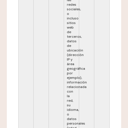
las
redes
sociales,
o
incluso
sitios
web
de
terceros,
datos
de
ubicación
(dirección
IP y
área
geográfica
por
ejemplo),
información
relacionada
con
la
red,
su
idioma,
o
datos
personales