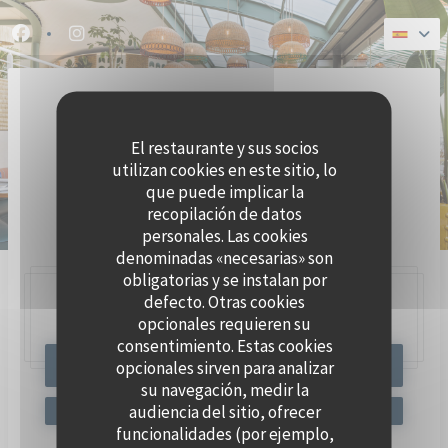
Personalización de sus opciones de cookies
Facebook ((abre en una nueva ventana))
Instagram ((abre en una nueva ventana))
El restaurante y sus socios
utilizan cookies en este sitio, lo
que puede implicar la
recopilación de datos
BRASSERIE SEAFOOD
personales. Las cookies
denominadas «necesarias» son
obligatorias y se instalan por
defecto. Otras cookies
47, Quai Charles Pasqua,
92300 Levallois-Perret
opcionales requieren su
consentimiento. Estas cookies
opcionales sirven para analizar
RESERVAR UNA MESA
su navegación, medir la
audiencia del sitio, ofrecer
funcionalidades (por ejemplo,