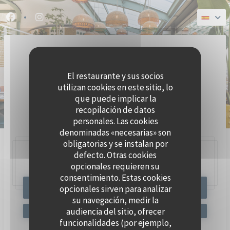
Personalización de sus opciones de cookies
Facebook ((abre en una nueva ventana))
Instagram ((abre en una nueva ventana))
El restaurante y sus socios
utilizan cookies en este sitio, lo
que puede implicar la
recopilación de datos
BRASSERIE SEAFOOD
personales. Las cookies
denominadas «necesarias» son
obligatorias y se instalan por
defecto. Otras cookies
47, Quai Charles Pasqua,
92300 Levallois-Perret
opcionales requieren su
consentimiento. Estas cookies
opcionales sirven para analizar
RESERVAR UNA MESA
su navegación, medir la
audiencia del sitio, ofrecer
funcionalidades (por ejemplo,