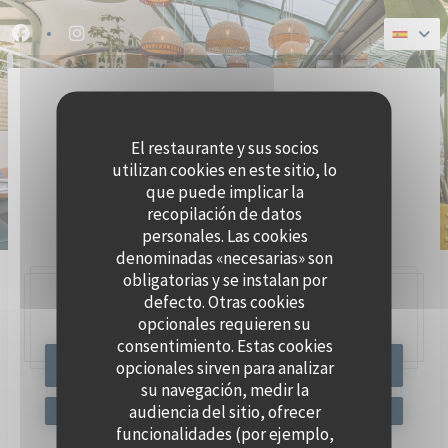
Personalización de sus opciones de cookies
Facebook ((abre en una nueva ventana))
Instagram ((abre en una nueva ventana))
El restaurante y sus socios
utilizan cookies en este sitio, lo
que puede implicar la
recopilación de datos
BRASSERIE SEAFOOD
personales. Las cookies
denominadas «necesarias» son
obligatorias y se instalan por
defecto. Otras cookies
47, Quai Charles Pasqua,
92300 Levallois-Perret
opcionales requieren su
consentimiento. Estas cookies
opcionales sirven para analizar
RESERVAR UNA MESA
su navegación, medir la
audiencia del sitio, ofrecer
funcionalidades (por ejemplo,