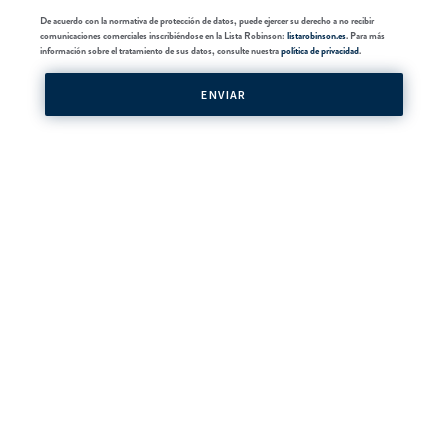
De acuerdo con la normativa de protección de datos, puede ejercer su derecho a no recibir
comunicaciones comerciales inscribiéndose en la Lista Robinson:
listarobinson.es
. Para más
información sobre el tratamiento de sus datos, consulte nuestra
política de privacidad
.