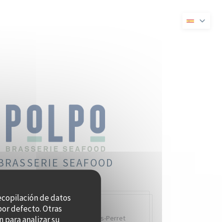
ueva ventana))
en una nueva ventana))
BRASSERIE SEAFOOD
recopilación de datos
por defecto. Otras
Quai Charles Pasqua,
92300 Levallois-Perret
 para analizar su