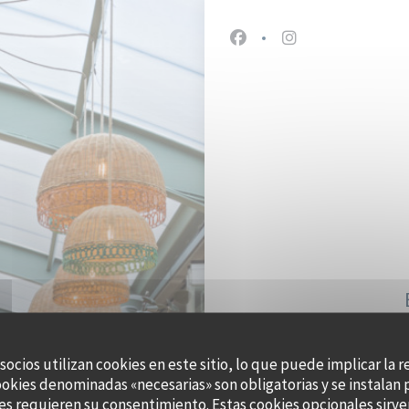
Facebook ((abre en una n
Instagram ((abre 
 socios utilizan cookies en este sitio, lo que puede implicar la 
ookies denominadas «necesarias» son obligatorias y se instalan 
47, 
es requieren su consentimiento. Estas cookies opcionales sirven