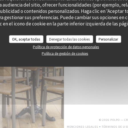
a audiencia del sitio, ofrecer funcionalidades (por ejemplo, re
publicidad o contenidos personalizados. Haga clic en 'Aceptar t
RES
ara gestionar sus preferencias. Puede cambiar sus opciones e
c en el icono de cookie en la parte inferior izquierda de las págin
OK, aceptar todas
Denegar todas las cookies
Personalizar
Política de protección de datos personales
Suscríbase a nuestro boletín
Política de gestión de cookies
© 2026 POLPO — C
MENCIONES LEGALES
TÉRMINOS DE US