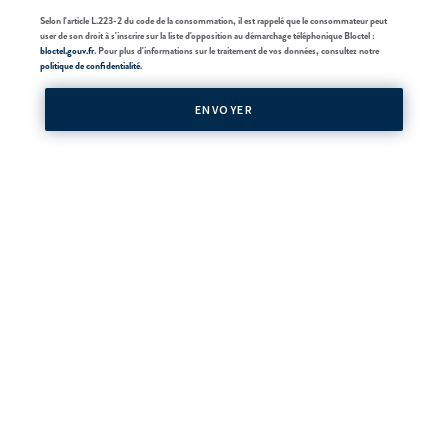
Selon l'article L.223-2 du code de la consommation, il est rappelé que le consommateur peut
user de son droit à s'inscrire sur la liste d'opposition au démarchage téléphonique Bloctel :
bloctel.gouv.fr
. Pour plus d'informations sur le traitement de vos données, consultez notre
politique de confidentialité
.