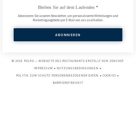
Bleiben Sie auf dem Laufenden
*
Abonnieren Sie unseren Newsletter, um personalisierte Mitteilungen und
Marketingangebote per E-Mail von uns zu erhalten.
ABONNIEREN
((ÖFFN
© 2026 POLPO — WEBSEITE DES RESTAURANTS ERSTELLT VON
ZENCHEF
IMPRESSUM
NUTZUNGSBEDINGUNGEN
((ÖFFNET EIN NEUES FENSTER))
((ÖFFNET EIN NEUES FENSTER))
POLITIK ZUM SCHUTZ PERSONENBEZOGENER DATEN
COOKIES
((ÖFFNET EIN NEUES FENSTER))
((ÖFFNET EIN 
BARRIEREFREIHEIT
((ÖFFNET EIN NEUES FENSTER))