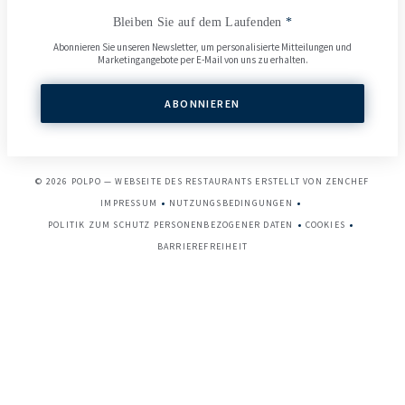
Bleiben Sie auf dem Laufenden
*
Abonnieren Sie unseren Newsletter, um personalisierte Mitteilungen und
Marketingangebote per E-Mail von uns zu erhalten.
ABONNIEREN
((ÖFFN
© 2026 POLPO — WEBSEITE DES RESTAURANTS ERSTELLT VON
ZENCHEF
IMPRESSUM
NUTZUNGSBEDINGUNGEN
((ÖFFNET EIN NEUES FENSTER))
((ÖFFNET EIN NEUES FENSTER))
POLITIK ZUM SCHUTZ PERSONENBEZOGENER DATEN
COOKIES
((ÖFFNET EIN NEUES FENSTER))
((ÖFFNET EIN 
BARRIEREFREIHEIT
((ÖFFNET EIN NEUES FENSTER))