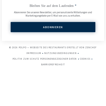
Bleiben Sie auf dem Laufenden
*
Abonnieren Sie unseren Newsletter, um personalisierte Mitteilungen und
Marketingangebote per E-Mail von uns zu erhalten.
ABONNIEREN
((ÖFFN
© 2026 POLPO — WEBSEITE DES RESTAURANTS ERSTELLT VON
ZENCHEF
IMPRESSUM
NUTZUNGSBEDINGUNGEN
((ÖFFNET EIN NEUES FENSTER))
((ÖFFNET EIN NEUES FENSTER))
POLITIK ZUM SCHUTZ PERSONENBEZOGENER DATEN
COOKIES
((ÖFFNET EIN NEUES FENSTER))
((ÖFFNET EIN 
BARRIEREFREIHEIT
((ÖFFNET EIN NEUES FENSTER))