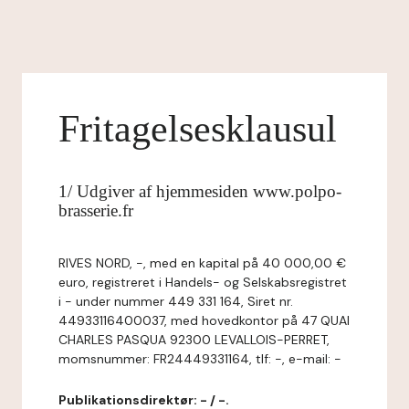
Fritagelsesklausul
1/ Udgiver af hjemmesiden www.polpo-
brasserie.fr
RIVES NORD, -, med en kapital på 40 000,00 €
euro, registreret i Handels- og Selskabsregistret
i - under nummer 449 331 164, Siret nr.
44933116400037, med hovedkontor på 47 QUAI
CHARLES PASQUA 92300 LEVALLOIS-PERRET,
momsnummer: FR24449331164, tlf: -, e-mail: -
Publikationsdirektør: - / -.