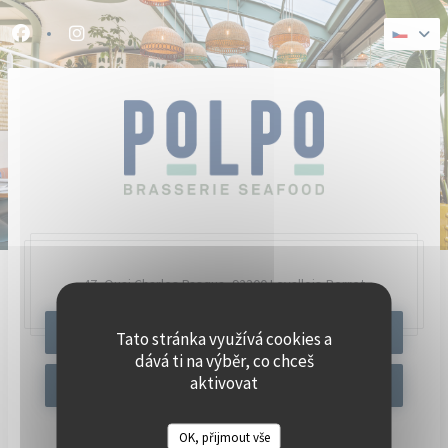
Panel pro správu cookies
Facebook ((otevře se v novém okně))
Instagram ((otevře se v novém okně))
47, Quai Charles Pasqua,
92300 Levallois-Perret
REZERVOVAT STŮL
Tato stránka využívá cookies a
dává ti na výběr, co chceš
aktivovat
OFFER
OK, přijmout vše